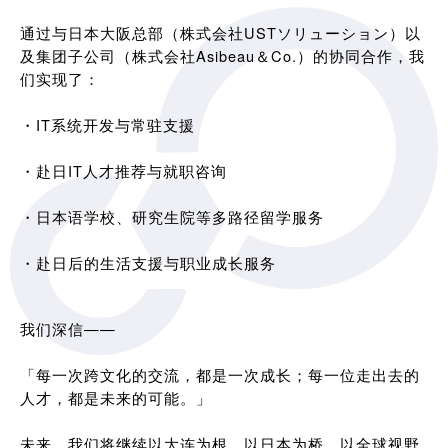
通过与日本大阪总部（株式会社USTソリューション）以
及集团子公司（株式会社Asibeau＆Co.）的协同合作，我
们实现了：
・IT系统开发与常驻支援
・赴日IT人才推荐与就职咨询
・日本语学校、研究生院等多路径留学服务
・赴日后的生活支援与职业成长服务
我们深信——
「每一次跨文化的交流，都是一次成长；每一位走出去的
人才，都是未来的可能。」
未来，我们将继续以大连为根，以日本为桥，以全球视野