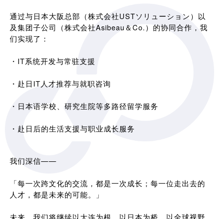
通过与日本大阪总部（株式会社USTソリューション）以
及集团子公司（株式会社Asibeau＆Co.）的协同合作，我
们实现了：
・IT系统开发与常驻支援
・赴日IT人才推荐与就职咨询
・日本语学校、研究生院等多路径留学服务
・赴日后的生活支援与职业成长服务
我们深信——
「每一次跨文化的交流，都是一次成长；每一位走出去的
人才，都是未来的可能。」
未来，我们将继续以大连为根，以日本为桥，以全球视野