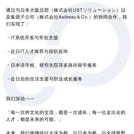
通过与日本大阪总部（株式会社USTソリューション）以
及集团子公司（株式会社Asibeau＆Co.）的协同合作，我
们实现了：
・IT系统开发与常驻支援
・赴日IT人才推荐与就职咨询
・日本语学校、研究生院等多路径留学服务
・赴日后的生活支援与职业成长服务
我们深信——
「每一次跨文化的交流，都是一次成长；每一位走出去的
人才，都是未来的可能。」
未来，我们将继续以大连为根，以日本为桥，以全球视野