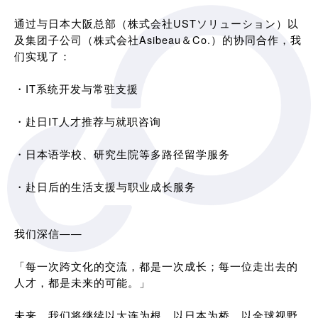
通过与日本大阪总部（株式会社USTソリューション）以
及集团子公司（株式会社Asibeau＆Co.）的协同合作，我
们实现了：
・IT系统开发与常驻支援
・赴日IT人才推荐与就职咨询
・日本语学校、研究生院等多路径留学服务
・赴日后的生活支援与职业成长服务
我们深信——
「每一次跨文化的交流，都是一次成长；每一位走出去的
人才，都是未来的可能。」
未来，我们将继续以大连为根，以日本为桥，以全球视野