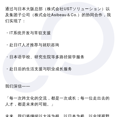
通过与日本大阪总部（株式会社USTソリューション）以
及集团子公司（株式会社Asibeau＆Co.）的协同合作，我
们实现了：
・IT系统开发与常驻支援
・赴日IT人才推荐与就职咨询
・日本语学校、研究生院等多路径留学服务
・赴日后的生活支援与职业成长服务
我们深信——
「每一次跨文化的交流，都是一次成长；每一位走出去的
人才，都是未来的可能。」
未来，我们将继续以大连为根，以日本为桥，以全球视野