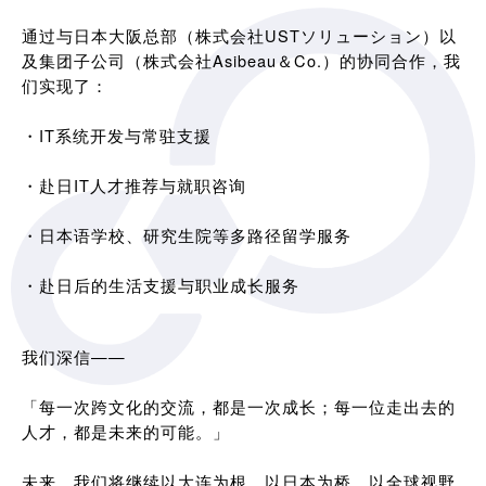
通过与日本大阪总部（株式会社USTソリューション）以
及集团子公司（株式会社Asibeau＆Co.）的协同合作，我
们实现了：
・IT系统开发与常驻支援
・赴日IT人才推荐与就职咨询
・日本语学校、研究生院等多路径留学服务
・赴日后的生活支援与职业成长服务
我们深信——
「每一次跨文化的交流，都是一次成长；每一位走出去的
人才，都是未来的可能。」
未来，我们将继续以大连为根，以日本为桥，以全球视野