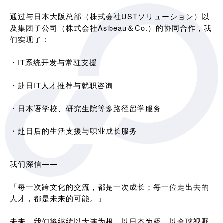
通过与日本大阪总部（株式会社USTソリューション）以
及集团子公司（株式会社Asibeau＆Co.）的协同合作，我
们实现了：
・IT系统开发与常驻支援
・赴日IT人才推荐与就职咨询
・日本语学校、研究生院等多路径留学服务
・赴日后的生活支援与职业成长服务
我们深信——
「每一次跨文化的交流，都是一次成长；每一位走出去的
人才，都是未来的可能。」
未来，我们将继续以大连为根，以日本为桥，以全球视野