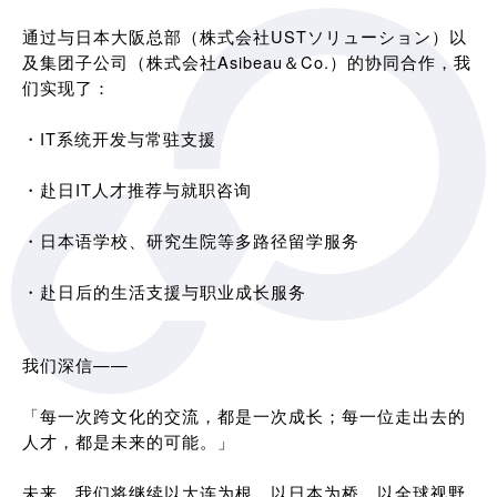
通过与日本大阪总部（株式会社USTソリューション）以
及集团子公司（株式会社Asibeau＆Co.）的协同合作，我
们实现了：
・IT系统开发与常驻支援
・赴日IT人才推荐与就职咨询
・日本语学校、研究生院等多路径留学服务
・赴日后的生活支援与职业成长服务
我们深信——
「每一次跨文化的交流，都是一次成长；每一位走出去的
人才，都是未来的可能。」
未来，我们将继续以大连为根，以日本为桥，以全球视野