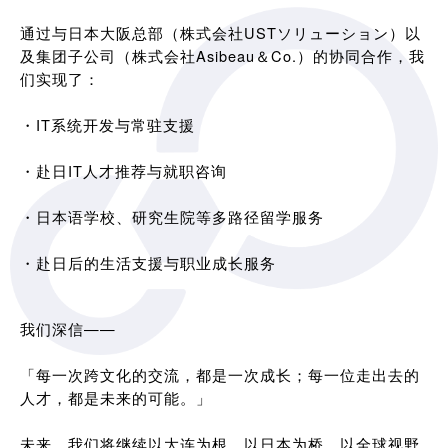
通过与日本大阪总部（株式会社USTソリューション）以
及集团子公司（株式会社Asibeau＆Co.）的协同合作，我
们实现了：
・IT系统开发与常驻支援
・赴日IT人才推荐与就职咨询
・日本语学校、研究生院等多路径留学服务
・赴日后的生活支援与职业成长服务
我们深信——
「每一次跨文化的交流，都是一次成长；每一位走出去的
人才，都是未来的可能。」
未来，我们将继续以大连为根，以日本为桥，以全球视野