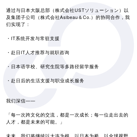
通过与日本大阪总部（株式会社USTソリューション）以
及集团子公司（株式会社Asibeau＆Co.）的协同合作，我
们实现了：
・IT系统开发与常驻支援
・赴日IT人才推荐与就职咨询
・日本语学校、研究生院等多路径留学服务
・赴日后的生活支援与职业成长服务
我们深信——
「每一次跨文化的交流，都是一次成长；每一位走出去的
人才，都是未来的可能。」
未来，我们将继续以大连为根，以日本为桥，以全球视野