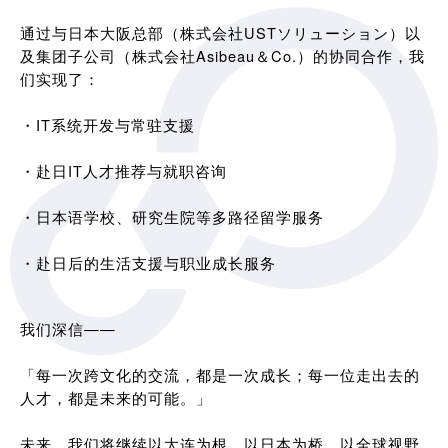
通过与日本大阪总部（株式会社USTソリューション）以
及集团子公司（株式会社Asibeau＆Co.）的协同合作，我
们实现了：
・IT系统开发与常驻支援
・赴日IT人才推荐与就职咨询
・日本语学校、研究生院等多路径留学服务
・赴日后的生活支援与职业成长服务
我们深信——
「每一次跨文化的交流，都是一次成长；每一位走出去的
人才，都是未来的可能。」
未来，我们将继续以大连为根，以日本为桥，以全球视野