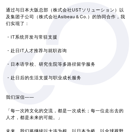
通过与日本大阪总部（株式会社USTソリューション）以
及集团子公司（株式会社Asibeau＆Co.）的协同合作，我
们实现了：
・IT系统开发与常驻支援
・赴日IT人才推荐与就职咨询
・日本语学校、研究生院等多路径留学服务
・赴日后的生活支援与职业成长服务
我们深信——
「每一次跨文化的交流，都是一次成长；每一位走出去的
人才，都是未来的可能。」
未来，我们将继续以大连为根，以日本为桥，以全球视野