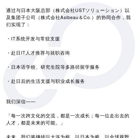
通过与日本大阪总部（株式会社USTソリューション）以
及集团子公司（株式会社Asibeau＆Co.）的协同合作，我
们实现了：
・IT系统开发与常驻支援
・赴日IT人才推荐与就职咨询
・日本语学校、研究生院等多路径留学服务
・赴日后的生活支援与职业成长服务
我们深信——
「每一次跨文化的交流，都是一次成长；每一位走出去的
人才，都是未来的可能。」
未来，我们将继续以大连为根，以日本为桥，以全球视野