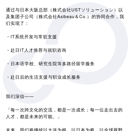
通过与日本大阪总部（株式会社USTソリューション）以
及集团子公司（株式会社Asibeau＆Co.）的协同合作，我
们实现了：
・IT系统开发与常驻支援
・赴日IT人才推荐与就职咨询
・日本语学校、研究生院等多路径留学服务
・赴日后的生活支援与职业成长服务
我们深信——
「每一次跨文化的交流，都是一次成长；每一位走出去的
人才，都是未来的可能。」
未来，我们将继续以大连为根，以日本为桥，以全球视野