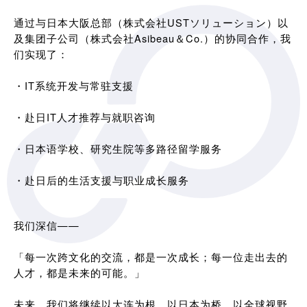
通过与日本大阪总部（株式会社USTソリューション）以
及集团子公司（株式会社Asibeau＆Co.）的协同合作，我
们实现了：
・IT系统开发与常驻支援
・赴日IT人才推荐与就职咨询
・日本语学校、研究生院等多路径留学服务
・赴日后的生活支援与职业成长服务
我们深信——
「每一次跨文化的交流，都是一次成长；每一位走出去的
人才，都是未来的可能。」
未来，我们将继续以大连为根，以日本为桥，以全球视野