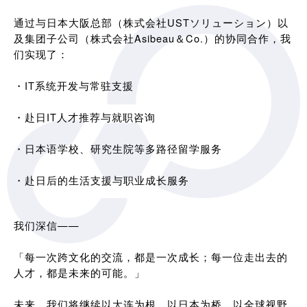
通过与日本大阪总部（株式会社USTソリューション）以
及集团子公司（株式会社Asibeau＆Co.）的协同合作，我
们实现了：
・IT系统开发与常驻支援
・赴日IT人才推荐与就职咨询
・日本语学校、研究生院等多路径留学服务
・赴日后的生活支援与职业成长服务
我们深信——
「每一次跨文化的交流，都是一次成长；每一位走出去的
人才，都是未来的可能。」
未来，我们将继续以大连为根，以日本为桥，以全球视野