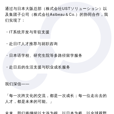
通过与日本大阪总部（株式会社USTソリューション）以
及集团子公司（株式会社Asibeau＆Co.）的协同合作，我
们实现了：
・IT系统开发与常驻支援
・赴日IT人才推荐与就职咨询
・日本语学校、研究生院等多路径留学服务
・赴日后的生活支援与职业成长服务
我们深信——
「每一次跨文化的交流，都是一次成长；每一位走出去的
人才，都是未来的可能。」
未来，我们将继续以大连为根，以日本为桥，以全球视野