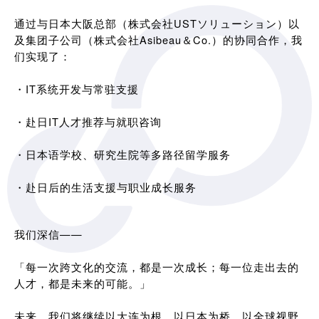
通过与日本大阪总部（株式会社USTソリューション）以
及集团子公司（株式会社Asibeau＆Co.）的协同合作，我
们实现了：
・IT系统开发与常驻支援
・赴日IT人才推荐与就职咨询
・日本语学校、研究生院等多路径留学服务
・赴日后的生活支援与职业成长服务
我们深信——
「每一次跨文化的交流，都是一次成长；每一位走出去的
人才，都是未来的可能。」
未来，我们将继续以大连为根，以日本为桥，以全球视野