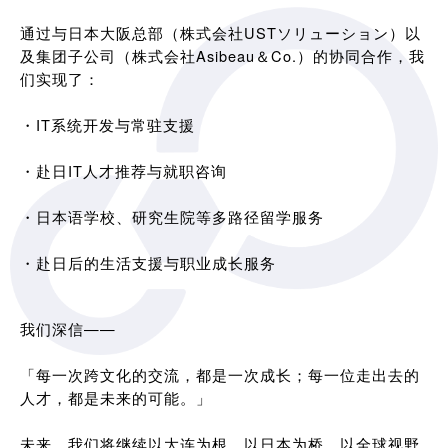
通过与日本大阪总部（株式会社USTソリューション）以
及集团子公司（株式会社Asibeau＆Co.）的协同合作，我
们实现了：
・IT系统开发与常驻支援
・赴日IT人才推荐与就职咨询
・日本语学校、研究生院等多路径留学服务
・赴日后的生活支援与职业成长服务
我们深信——
「每一次跨文化的交流，都是一次成长；每一位走出去的
人才，都是未来的可能。」
未来，我们将继续以大连为根，以日本为桥，以全球视野