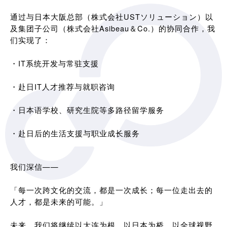
通过与日本大阪总部（株式会社USTソリューション）以
及集团子公司（株式会社Asibeau＆Co.）的协同合作，我
们实现了：
・IT系统开发与常驻支援
・赴日IT人才推荐与就职咨询
・日本语学校、研究生院等多路径留学服务
・赴日后的生活支援与职业成长服务
我们深信——
「每一次跨文化的交流，都是一次成长；每一位走出去的
人才，都是未来的可能。」
未来，我们将继续以大连为根，以日本为桥，以全球视野