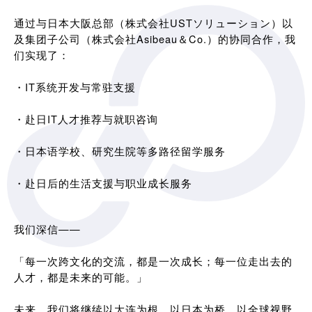
通过与日本大阪总部（株式会社USTソリューション）以
及集团子公司（株式会社Asibeau＆Co.）的协同合作，我
们实现了：
・IT系统开发与常驻支援
・赴日IT人才推荐与就职咨询
・日本语学校、研究生院等多路径留学服务
・赴日后的生活支援与职业成长服务
我们深信——
「每一次跨文化的交流，都是一次成长；每一位走出去的
人才，都是未来的可能。」
未来，我们将继续以大连为根，以日本为桥，以全球视野