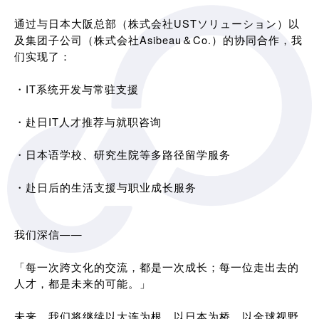
通过与日本大阪总部（株式会社USTソリューション）以
及集团子公司（株式会社Asibeau＆Co.）的协同合作，我
们实现了：
・IT系统开发与常驻支援
・赴日IT人才推荐与就职咨询
・日本语学校、研究生院等多路径留学服务
・赴日后的生活支援与职业成长服务
我们深信——
「每一次跨文化的交流，都是一次成长；每一位走出去的
人才，都是未来的可能。」
未来，我们将继续以大连为根，以日本为桥，以全球视野