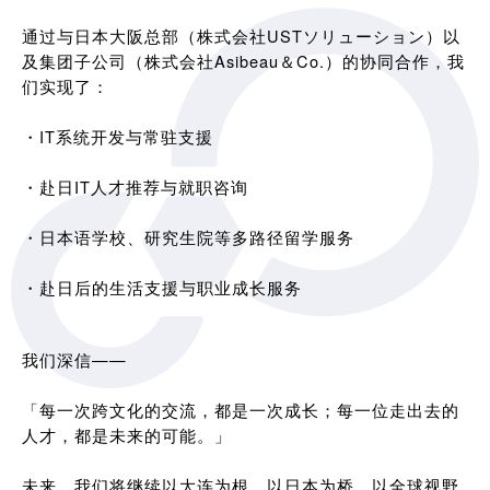
通过与日本大阪总部（株式会社USTソリューション）以
及集团子公司（株式会社Asibeau＆Co.）的协同合作，我
们实现了：
・IT系统开发与常驻支援
・赴日IT人才推荐与就职咨询
・日本语学校、研究生院等多路径留学服务
・赴日后的生活支援与职业成长服务
我们深信——
「每一次跨文化的交流，都是一次成长；每一位走出去的
人才，都是未来的可能。」
未来，我们将继续以大连为根，以日本为桥，以全球视野