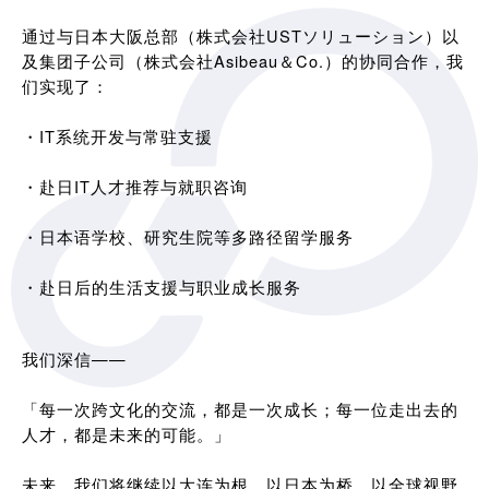
通过与日本大阪总部（株式会社USTソリューション）以
及集团子公司（株式会社Asibeau＆Co.）的协同合作，我
们实现了：
・IT系统开发与常驻支援
・赴日IT人才推荐与就职咨询
・日本语学校、研究生院等多路径留学服务
・赴日后的生活支援与职业成长服务
我们深信——
「每一次跨文化的交流，都是一次成长；每一位走出去的
人才，都是未来的可能。」
未来，我们将继续以大连为根，以日本为桥，以全球视野