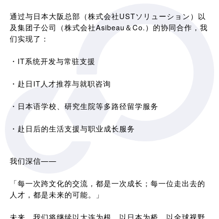
通过与日本大阪总部（株式会社USTソリューション）以
及集团子公司（株式会社Asibeau＆Co.）的协同合作，我
们实现了：
・IT系统开发与常驻支援
・赴日IT人才推荐与就职咨询
・日本语学校、研究生院等多路径留学服务
・赴日后的生活支援与职业成长服务
我们深信——
「每一次跨文化的交流，都是一次成长；每一位走出去的
人才，都是未来的可能。」
未来，我们将继续以大连为根，以日本为桥，以全球视野