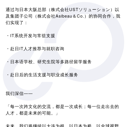
通过与日本大阪总部（株式会社USTソリューション）以
及集团子公司（株式会社Asibeau＆Co.）的协同合作，我
们实现了：
・IT系统开发与常驻支援
・赴日IT人才推荐与就职咨询
・日本语学校、研究生院等多路径留学服务
・赴日后的生活支援与职业成长服务
我们深信——
「每一次跨文化的交流，都是一次成长；每一位走出去的
人才，都是未来的可能。」
未来，我们将继续以大连为根，以日本为桥，以全球视野