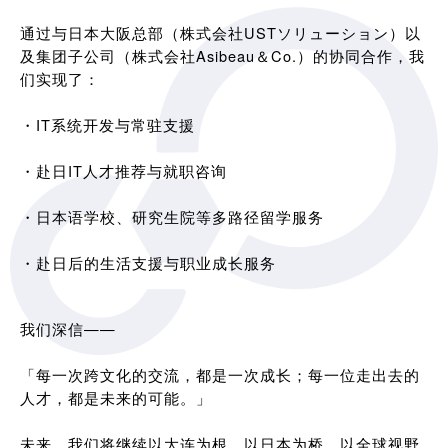
通过与日本大阪总部（株式会社USTソリューション）以
及集团子公司（株式会社Asibeau＆Co.）的协同合作，我
们实现了：
・IT系统开发与常驻支援
・赴日IT人才推荐与就职咨询
・日本语学校、研究生院等多路径留学服务
・赴日后的生活支援与职业成长服务
我们深信——
「每一次跨文化的交流，都是一次成长；每一位走出去的
人才，都是未来的可能。」
未来，我们将继续以大连为根，以日本为桥，以全球视野