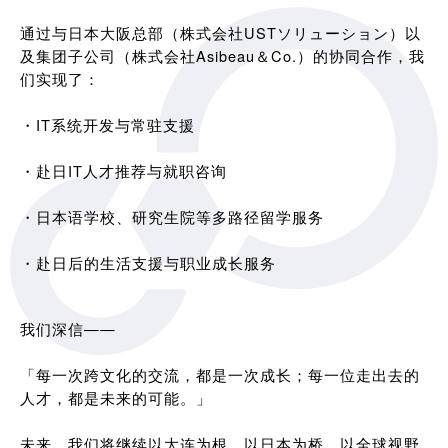
通过与日本大阪总部（株式会社USTソリューション）以
及集团子公司（株式会社Asibeau＆Co.）的协同合作，我
们实现了：
・IT系统开发与常驻支援
・赴日IT人才推荐与就职咨询
・日本语学校、研究生院等多路径留学服务
・赴日后的生活支援与职业成长服务
我们深信——
「每一次跨文化的交流，都是一次成长；每一位走出去的
人才，都是未来的可能。」
未来，我们将继续以大连为根，以日本为桥，以全球视野