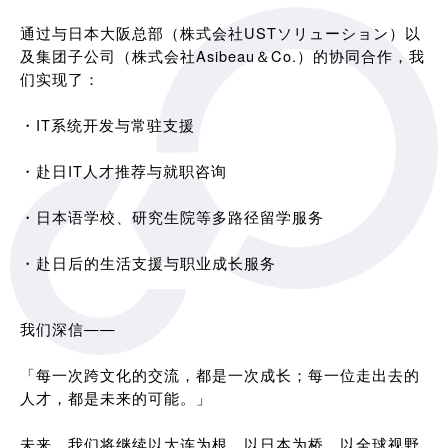
通过与日本大阪总部（株式会社USTソリューション）以
及集团子公司（株式会社Asibeau＆Co.）的协同合作，我
们实现了：
・IT系统开发与常驻支援
・赴日IT人才推荐与就职咨询
・日本语学校、研究生院等多路径留学服务
・赴日后的生活支援与职业成长服务
我们深信——
「每一次跨文化的交流，都是一次成长；每一位走出去的
人才，都是未来的可能。」
未来，我们将继续以大连为根，以日本为桥，以全球视野