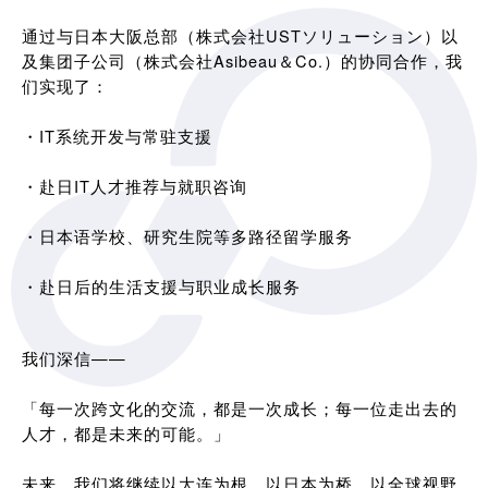
通过与日本大阪总部（株式会社USTソリューション）以
及集团子公司（株式会社Asibeau＆Co.）的协同合作，我
们实现了：
・IT系统开发与常驻支援
・赴日IT人才推荐与就职咨询
・日本语学校、研究生院等多路径留学服务
・赴日后的生活支援与职业成长服务
我们深信——
「每一次跨文化的交流，都是一次成长；每一位走出去的
人才，都是未来的可能。」
未来，我们将继续以大连为根，以日本为桥，以全球视野