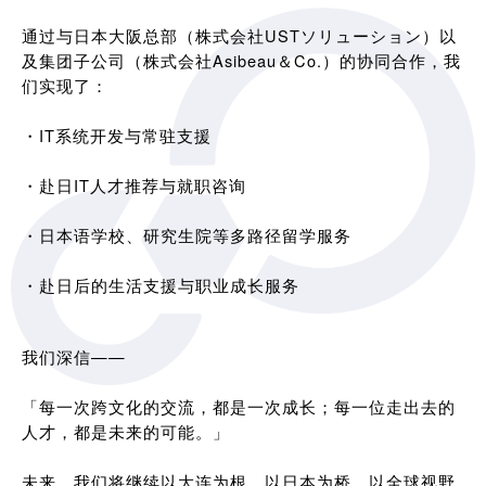
通过与日本大阪总部（株式会社USTソリューション）以
及集团子公司（株式会社Asibeau＆Co.）的协同合作，我
们实现了：
・IT系统开发与常驻支援
・赴日IT人才推荐与就职咨询
・日本语学校、研究生院等多路径留学服务
・赴日后的生活支援与职业成长服务
我们深信——
「每一次跨文化的交流，都是一次成长；每一位走出去的
人才，都是未来的可能。」
未来，我们将继续以大连为根，以日本为桥，以全球视野