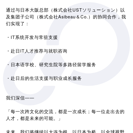
通过与日本大阪总部（株式会社USTソリューション）以
及集团子公司（株式会社Asibeau＆Co.）的协同合作，我
们实现了：
・IT系统开发与常驻支援
・赴日IT人才推荐与就职咨询
・日本语学校、研究生院等多路径留学服务
・赴日后的生活支援与职业成长服务
我们深信——
「每一次跨文化的交流，都是一次成长；每一位走出去的
人才，都是未来的可能。」
未来，我们将继续以大连为根，以日本为桥，以全球视野