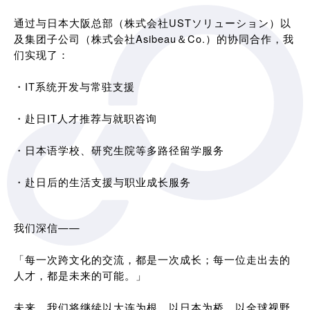
通过与日本大阪总部（株式会社USTソリューション）以
及集团子公司（株式会社Asibeau＆Co.）的协同合作，我
们实现了：
・IT系统开发与常驻支援
・赴日IT人才推荐与就职咨询
・日本语学校、研究生院等多路径留学服务
・赴日后的生活支援与职业成长服务
我们深信——
「每一次跨文化的交流，都是一次成长；每一位走出去的
人才，都是未来的可能。」
未来，我们将继续以大连为根，以日本为桥，以全球视野