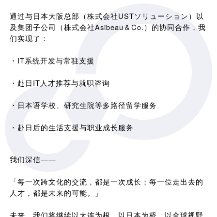
通过与日本大阪总部（株式会社USTソリューション）以
及集团子公司（株式会社Asibeau＆Co.）的协同合作，我
们实现了：
・IT系统开发与常驻支援
・赴日IT人才推荐与就职咨询
・日本语学校、研究生院等多路径留学服务
・赴日后的生活支援与职业成长服务
我们深信——
「每一次跨文化的交流，都是一次成长；每一位走出去的
人才，都是未来的可能。」
未来，我们将继续以大连为根，以日本为桥，以全球视野