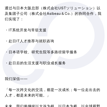
通过与日本大阪总部（株式会社USTソリューション）以
及集团子公司（株式会社Asibeau＆Co.）的协同合作，我
们实现了：
・IT系统开发与常驻支援
・赴日IT人才推荐与就职咨询
・日本语学校、研究生院等多路径留学服务
・赴日后的生活支援与职业成长服务
我们深信——
「每一次跨文化的交流，都是一次成长；每一位走出去的
人才，都是未来的可能。」
未来，我们将继续以大连为根，以日本为桥，以全球视野