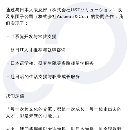
通过与日本大阪总部（株式会社USTソリューション）以
及集团子公司（株式会社Asibeau＆Co.）的协同合作，我
们实现了：
・IT系统开发与常驻支援
・赴日IT人才推荐与就职咨询
・日本语学校、研究生院等多路径留学服务
・赴日后的生活支援与职业成长服务
我们深信——
「每一次跨文化的交流，都是一次成长；每一位走出去的
人才，都是未来的可能。」
未来，我们将继续以大连为根，以日本为桥，以全球视野