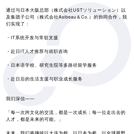
通过与日本大阪总部（株式会社USTソリューション）以
及集团子公司（株式会社Asibeau＆Co.）的协同合作，我
们实现了：
・IT系统开发与常驻支援
・赴日IT人才推荐与就职咨询
・日本语学校、研究生院等多路径留学服务
・赴日后的生活支援与职业成长服务
我们深信——
「每一次跨文化的交流，都是一次成长；每一位走出去的
人才，都是未来的可能。」
未来，我们将继续以大连为根，以日本为桥，以全球视野