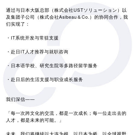
通过与日本大阪总部（株式会社USTソリューション）以
及集团子公司（株式会社Asibeau＆Co.）的协同合作，我
们实现了：
・IT系统开发与常驻支援
・赴日IT人才推荐与就职咨询
・日本语学校、研究生院等多路径留学服务
・赴日后的生活支援与职业成长服务
我们深信——
「每一次跨文化的交流，都是一次成长；每一位走出去的
人才，都是未来的可能。」
未来，我们将继续以大连为根，以日本为桥，以全球视野