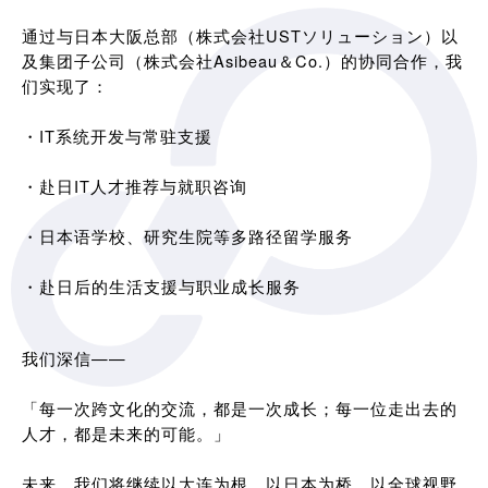
通过与日本大阪总部（株式会社USTソリューション）以
及集团子公司（株式会社Asibeau＆Co.）的协同合作，我
们实现了：
・IT系统开发与常驻支援
・赴日IT人才推荐与就职咨询
・日本语学校、研究生院等多路径留学服务
・赴日后的生活支援与职业成长服务
我们深信——
「每一次跨文化的交流，都是一次成长；每一位走出去的
人才，都是未来的可能。」
未来，我们将继续以大连为根，以日本为桥，以全球视野