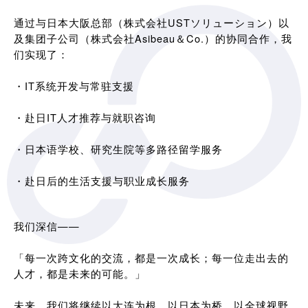
通过与日本大阪总部（株式会社USTソリューション）以
及集团子公司（株式会社Asibeau＆Co.）的协同合作，我
们实现了：
・IT系统开发与常驻支援
・赴日IT人才推荐与就职咨询
・日本语学校、研究生院等多路径留学服务
・赴日后的生活支援与职业成长服务
我们深信——
「每一次跨文化的交流，都是一次成长；每一位走出去的
人才，都是未来的可能。」
未来，我们将继续以大连为根，以日本为桥，以全球视野