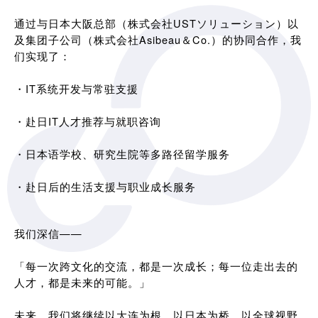
通过与日本大阪总部（株式会社USTソリューション）以
及集团子公司（株式会社Asibeau＆Co.）的协同合作，我
们实现了：
・IT系统开发与常驻支援
・赴日IT人才推荐与就职咨询
・日本语学校、研究生院等多路径留学服务
・赴日后的生活支援与职业成长服务
我们深信——
「每一次跨文化的交流，都是一次成长；每一位走出去的
人才，都是未来的可能。」
未来，我们将继续以大连为根，以日本为桥，以全球视野