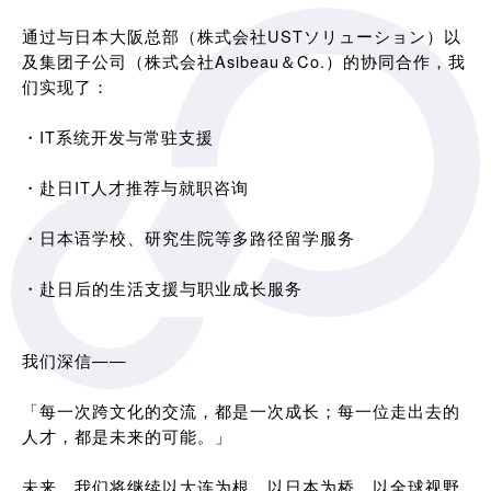
通过与日本大阪总部（株式会社USTソリューション）以
及集团子公司（株式会社Asibeau＆Co.）的协同合作，我
们实现了：
・IT系统开发与常驻支援
・赴日IT人才推荐与就职咨询
・日本语学校、研究生院等多路径留学服务
・赴日后的生活支援与职业成长服务
我们深信——
「每一次跨文化的交流，都是一次成长；每一位走出去的
人才，都是未来的可能。」
未来，我们将继续以大连为根，以日本为桥，以全球视野