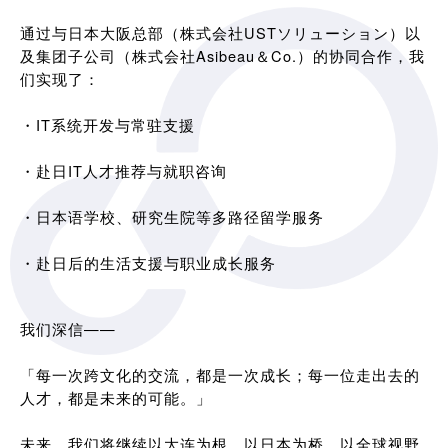
通过与日本大阪总部（株式会社USTソリューション）以
及集团子公司（株式会社Asibeau＆Co.）的协同合作，我
们实现了：
・IT系统开发与常驻支援
・赴日IT人才推荐与就职咨询
・日本语学校、研究生院等多路径留学服务
・赴日后的生活支援与职业成长服务
我们深信——
「每一次跨文化的交流，都是一次成长；每一位走出去的
人才，都是未来的可能。」
未来，我们将继续以大连为根，以日本为桥，以全球视野