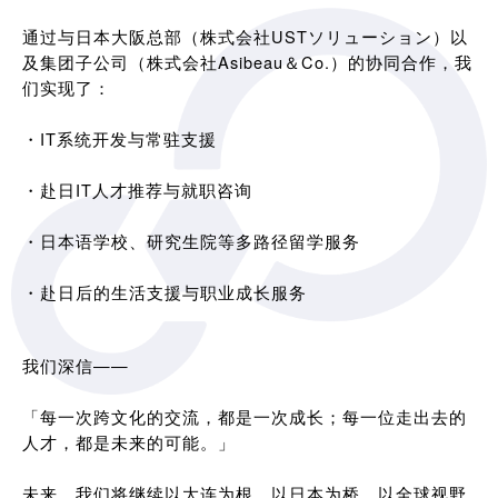
通过与日本大阪总部（株式会社USTソリューション）以
及集团子公司（株式会社Asibeau＆Co.）的协同合作，我
们实现了：
・IT系统开发与常驻支援
・赴日IT人才推荐与就职咨询
・日本语学校、研究生院等多路径留学服务
・赴日后的生活支援与职业成长服务
我们深信——
「每一次跨文化的交流，都是一次成长；每一位走出去的
人才，都是未来的可能。」
未来，我们将继续以大连为根，以日本为桥，以全球视野