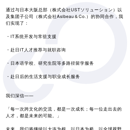
通过与日本大阪总部（株式会社USTソリューション）以
及集团子公司（株式会社Asibeau＆Co.）的协同合作，我
们实现了：
・IT系统开发与常驻支援
・赴日IT人才推荐与就职咨询
・日本语学校、研究生院等多路径留学服务
・赴日后的生活支援与职业成长服务
我们深信——
「每一次跨文化的交流，都是一次成长；每一位走出去的
人才，都是未来的可能。」
未来，我们将继续以大连为根，以日本为桥，以全球视野