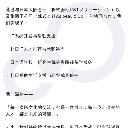
通过与日本大阪总部（株式会社USTソリューション）以
及集团子公司（株式会社Asibeau＆Co.）的协同合作，我
们实现了：
・IT系统开发与常驻支援
・赴日IT人才推荐与就职咨询
・日本语学校、研究生院等多路径留学服务
・赴日后的生活支援与职业成长服务
我们深信——
「每一次跨文化的交流，都是一次成长；每一位走出去的
人才，都是未来的可能。」
未来，我们将继续以大连为根，以日本为桥，以全球视野