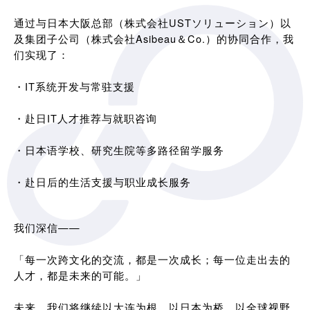
通过与日本大阪总部（株式会社USTソリューション）以
及集团子公司（株式会社Asibeau＆Co.）的协同合作，我
们实现了：
・IT系统开发与常驻支援
・赴日IT人才推荐与就职咨询
・日本语学校、研究生院等多路径留学服务
・赴日后的生活支援与职业成长服务
我们深信——
「每一次跨文化的交流，都是一次成长；每一位走出去的
人才，都是未来的可能。」
未来，我们将继续以大连为根，以日本为桥，以全球视野