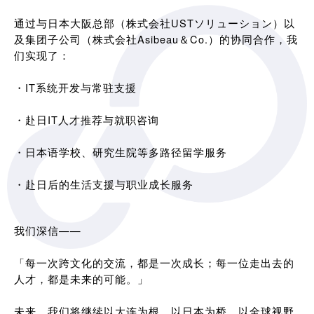
通过与日本大阪总部（株式会社USTソリューション）以
及集团子公司（株式会社Asibeau＆Co.）的协同合作，我
们实现了：
・IT系统开发与常驻支援
・赴日IT人才推荐与就职咨询
・日本语学校、研究生院等多路径留学服务
・赴日后的生活支援与职业成长服务
我们深信——
「每一次跨文化的交流，都是一次成长；每一位走出去的
人才，都是未来的可能。」
未来，我们将继续以大连为根，以日本为桥，以全球视野