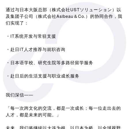
通过与日本大阪总部（株式会社USTソリューション）以
及集团子公司（株式会社Asibeau＆Co.）的协同合作，我
们实现了：
・IT系统开发与常驻支援
・赴日IT人才推荐与就职咨询
・日本语学校、研究生院等多路径留学服务
・赴日后的生活支援与职业成长服务
我们深信——
「每一次跨文化的交流，都是一次成长；每一位走出去的
人才，都是未来的可能。」
未来，我们将继续以大连为根，以日本为桥，以全球视野