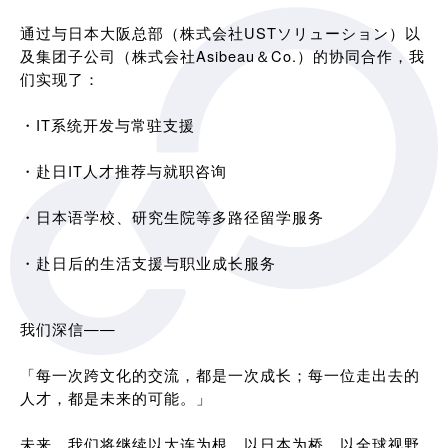
通过与日本大阪总部（株式会社USTソリューション）以
及集团子公司（株式会社Asibeau＆Co.）的协同合作，我
们实现了：
・IT系统开发与常驻支援
・赴日IT人才推荐与就职咨询
・日本语学校、研究生院等多路径留学服务
・赴日后的生活支援与职业成长服务
我们深信——
「每一次跨文化的交流，都是一次成长；每一位走出去的
人才，都是未来的可能。」
未来，我们将继续以大连为根，以日本为桥，以全球视野